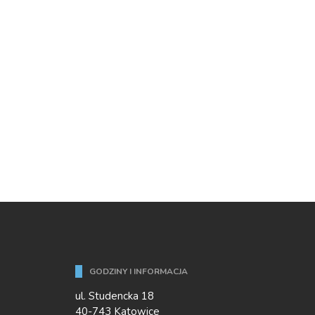
GODZINY I INFORMACJA
ul. Studencka 18
40-743 Katowice