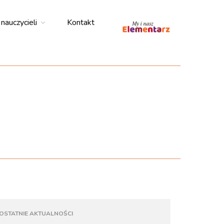
 nauczycieli
Kontakt
My i nasz
elementarz
Start
Aktualności
Podręczniki i ćwiczenia
Adaptacje dla uczniów ze
SPE
Klasa I
Klasa II
Klasa III
Materiały dla nauczycieli
Co wyróżnia nasze podręczniki
Koncepcja i program
OSTATNIE AKTUALNOŚCI
Poradniki