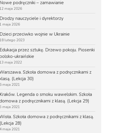
Nowe podręczniki – zamawianie
Inspiracje artystyczne
12 maja 2026
Inspiracje muzyczne
Drodzy nauczyciele i dyrektorzy
1 maja 2026
Klasa I
Dzieci przeciwko wojnie w Ukrainie
Klasa II
18 lutego 2023
Klasa III
Edukacja przez sztukę. Drzewo pokoju. Piosenki
Materiały Ukraińskie
polsko-ukraińskie
Rozkład treści I-III
13 maja 2022
Kontakt
Warszawa. Szkoła domowa z podręcznikami z
klasą. (Lekcja 30)
Podręczniki interaktywne
6 maja 2021
e-Konferencja
Kraków. Legenda o smoku wawelskim. Szkoła
Zamówienia
domowa z podręcznikami z klasą. (Lekcja 29)
FAQ
5 maja 2021
Koszyk
Wisła. Szkoła domowa z podręcznikami z klasą.
(Lekcja 28)
4 maja 2021