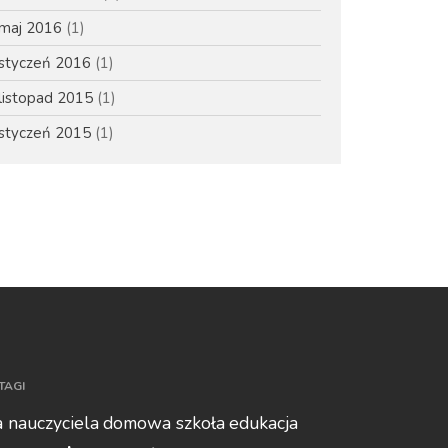
luty 2017
maj 2016
(1)
czerwiec 2016
styczeń 2016
(1)
maj 2016
listopad 2015
(1)
styczeń 2016
listopad 2015
styczeń 2015
(1)
styczeń 2015
Aktualności
Wywiady
Zaloguj się
TAGI
Kanał wpisów
a nauczyciela
domowa szkoła
edukacja
Kanał komentarzy