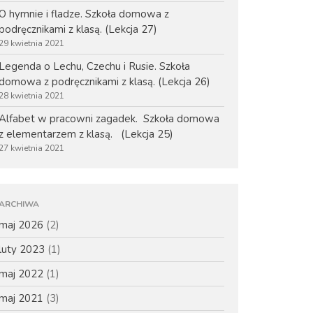
O hymnie i fladze. Szkoła domowa z
podręcznikami z klasą. (Lekcja 27)
29 kwietnia 2021
Legenda o Lechu, Czechu i Rusie. Szkoła
domowa z podręcznikami z klasą. (Lekcja 26)
Nowe podręczniki –
28 kwietnia 2021
zamawianie
Alfabet w pracowni zagadek. Szkoła domowa
Drodzy nauczyciele i dyrektorzy
z elementarzem z klasą. (Lekcja 25)
Dzieci przeciwko wojnie w
27 kwietnia 2021
Ukrainie
Edukacja przez sztukę. Drzewo
pokoju. Piosenki polsko-
ARCHIWA
ukraińskie
maj 2026
(2)
Warszawa. Szkoła domowa z
podręcznikami z klasą. (Lekcja
luty 2023
(1)
30)
maj 2022
(1)
maj 2021
(3)